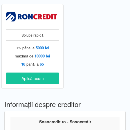
Soluție rapidă
0% până la
5000 lei
maximă de
10000 lei
18
până la
65
Aplică acum
Informații despre creditor
Sosocredit.ro - Sosocredit