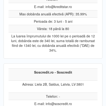
E-mail: info@kreditstar.ro
Max dobânda anuală efectivă (APR): 35.99%
Perioada de: 3 luni - 5 ani
Vârsta: 18 până la 80
La luarea împrumutului de 1000 lei pe o perioadă de 12
luni, dobânda este de 340 lei, suma totală de rambursat
fiind de 1340 lei, cu dobânda anuală efectivă (*DAE) de
34%.
Soscredit.ro - Soscredit
Adresa: Liela 2B, Saldus, Latvia, LV-3801
Telefon: -
E-mail: info@soscredit.ro