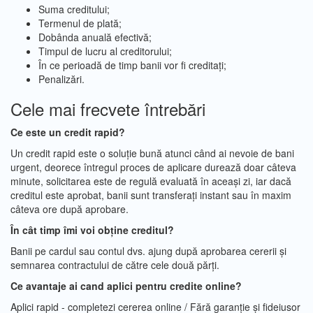
Suma creditului;
Termenul de plată;
Dobânda anuală efectivă;
Timpul de lucru al creditorului;
În ce perioadă de timp banii vor fi creditați;
Penalizări.
Cele mai frecvete întrebări
Ce este un credit rapid?
Un credit rapid este o soluție bună atunci când ai nevoie de bani
urgent, deorece întregul proces de aplicare durează doar câteva
minute, solicitarea este de regulă evaluată în aceași zi, iar dacă
creditul este aprobat, banii sunt transferați instant sau în maxim
câteva ore după aprobare.
În cât timp îmi voi obține creditul?
Banii pe cardul sau contul dvs. ajung după aprobarea cererii și
semnarea contractului de către cele două părți.
Ce avantaje ai cand aplici pentru credite online?
Aplici rapid - completezi cererea online / Fără garanție și fideiusor