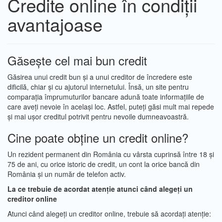
Credite online în condiții
avantajoase
Găsește cel mai bun credit
Găsirea unui credit bun și a unui creditor de încredere este
dificilă, chiar și cu ajutorul internetului. Însă, un site pentru
comparația împrumuturilor bancare adună toate informațiile de
care aveți nevoie în același loc. Astfel, puteți găsi mult mai repede
și mai ușor creditul potrivit pentru nevoile dumneavoastră.
Cine poate obține un credit online?
Un rezident permanent din România cu vârsta cuprinsă între 18 și
75 de ani, cu orice istoric de credit, un cont la orice bancă din
România și un număr de telefon activ.
La ce trebuie de acordat atenție atunci când alegeți un
creditor online
Atunci când alegeți un creditor online, trebuie să acordați atenție: