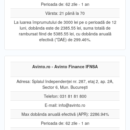
Perioada de: 62 zile - 1 an
Vârsta: 21 până la 70
La luarea împrumutului de 3000 lei pe o perioadă de 12
luni, dobânda este de 2385.55 lei, suma totală de
rambursat fiind de 5385.55 lei, cu dobânda anuală
efectivă (*DAE) de 299.46%.
Avinto.ro - Avinto Finance IFNSA
Adresa: Splaiul Independenței nr. 287, etaj 2, ap. 2A,
Sector 6, Mun. București
Telefon: 031 81 81 800
E-mail: info@avinto.ro
Max dobânda anuală efectivă (APR): 2286.94%
Perioada de: 62 zile - 1 an