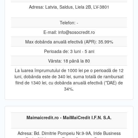
Adresa: Latvia, Saldus, Liela 2B, LV-3801
Telefon: -
E-mail: info@sosocredit.ro
Max dobânda anuală efectivă (APR): 35.99%
Perioada de: 3 luni - 5 ani
Vârsta: 18 până la 80
La luarea împrumutului de 1000 lei pe o perioadă de 12
luni, dobânda este de 340 lei, suma totală de rambursat
fiind de 1340 lei, cu dobânda anuală efectivă (*DAE) de
34%.
Maimaicredit.ro - MaiMaiCredit I.F.N. S.A.
Adresa: Bd. Dimitrie Pompeiu Nr.9-9A, Iride Business