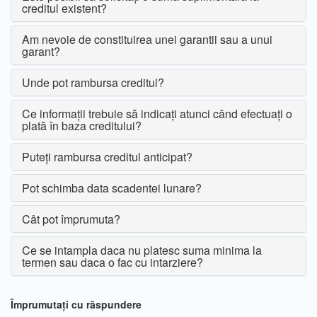
creditul existent?
Am nevoie de constituirea unei garantii sau a unui
garant?
Unde pot rambursa creditul?
Ce informații trebuie să indicați atunci când efectuați o
plată în baza creditului?
Puteți rambursa creditul anticipat?
Pot schimba data scadentei lunare?
Cât pot împrumuta?
Ce se intampla daca nu platesc suma minima la
termen sau daca o fac cu intarziere?
Împrumutați cu răspundere