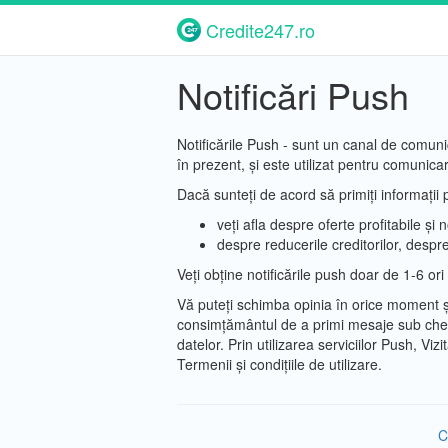
Credite247.ro
Notificări Push
Notificările Push - sunt un canal de comuni
în prezent, și este utilizat pentru comunicare
Dacă sunteți de acord să primiți informații p
veți afla despre oferte profitabile și
despre reducerile creditorilor, despr
Veți obține notificările push doar de 1-6 ori
Vă puteți schimba opinia în orice moment și
consimțământul de a primi mesaje sub chei
datelor. Prin utilizarea serviciilor Push, Viz
Termenii și condițiile de utilizare.
C