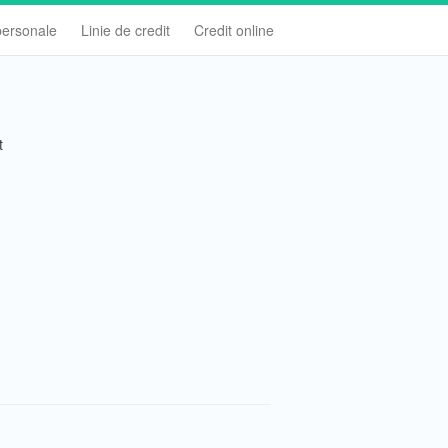
personale
Linie de credit
Credit online
t