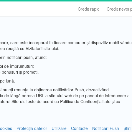
Credit rapid
Credit nevoi 
care, care este încorporat în fiecare computer și dispozitiv mobil vându
a reușită cu Vizitatorii site-ului.
rin notificări push, atunci:
 noi de împrumuturi;
e bonusuri și promoții.
 pe lună.
 puteți renunța la obținerea notificărilor Push, dezactivând
a de lângă adresa URL a site-ului web de pe panoul de introducere a
itatorul Site-ului este de acord cu Politica de Confidențialitate și cu
ookies
Protecția datelor
Utilizare
Contacte
Notificări Push
Știri